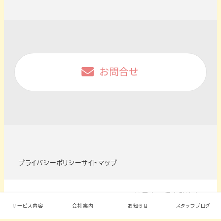
プライバシーポリシー
サイトマップ
Copyright © にじいろ・ おれんじ 諫早市の児童発達支
援・放課後デイサービス. All Rights Reserved.
サービス内容
会社案内
お知らせ
スタッフブログ