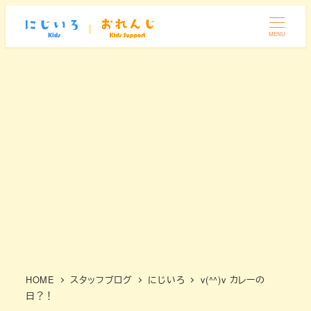
メ
イ
MENU
ン
コ
ン
テ
ン
ツ
へ
移
動
HOME
スタッフブログ
にじいろ
v(^^)v カレーの
日？！