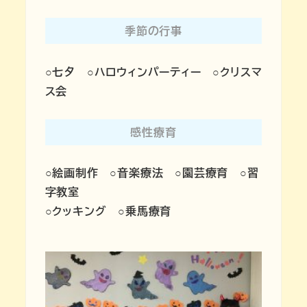
季節の行事
○七夕 ○ハロウィンパーティー ○クリスマ
ス会
感性療育
○絵画制作 ○音楽療法 ○園芸療育 ○習
字教室
○クッキング ○乗馬療育