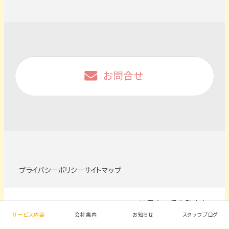
プライバシーポリシー
サイトマップ
Copyright © にじいろ・ おれんじ 諫早市の児童発達支
援・放課後デイサービス. All Rights Reserved.
サービス内容
会社案内
お知らせ
スタッフブログ