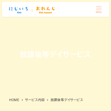
メ
イ
MENU
ン
コ
ン
テ
ン
放課後等デイサービス
ツ
へ
移
動
HOME
サービス内容
放課後等デイサービス