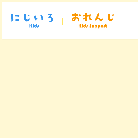
メ
イ
ン
コ
ン
テ
ン
ツ
へ
移
動