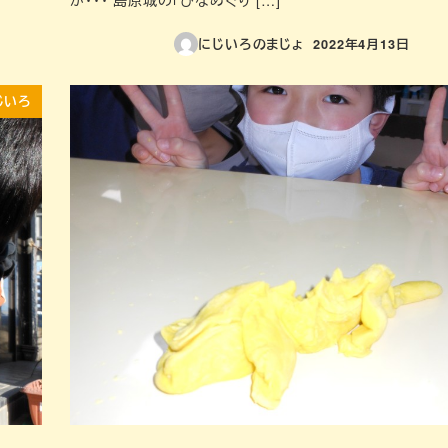
が・・・ 島原城の「ひなめぐり […]
にじいろのまじょ
2022年4月13日
投稿日
じいろ