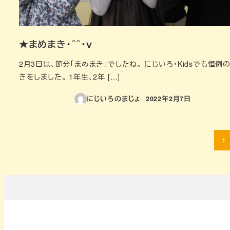
★まめまき・＾＾・ｖ
2月3日は、節分「まめまき」でしたね。 にじいろ・Kidsでも恒例
きをしました。 1年生、2年 […]
にじいろのまじょ
2022年2月7日
投稿日
投
1
稿
の
ペ
ー