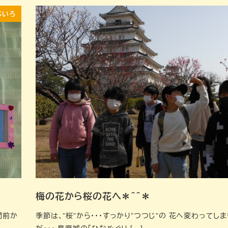
じいろ
梅の花から桜の花へ＊＾＾＊
間前か
季節は、”桜”から・・・すっかり”つつじ”の 花へ変わってし