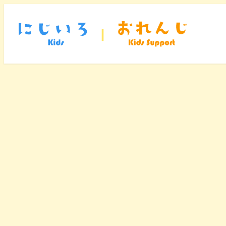
メ
イ
ン
コ
ン
テ
ン
ツ
へ
移
動