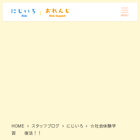
メ
イ
MENU
ン
コ
ン
テ
ン
ツ
へ
移
動
HOME
スタッフブログ
にじいろ
☆社会体験学
習 復活！！